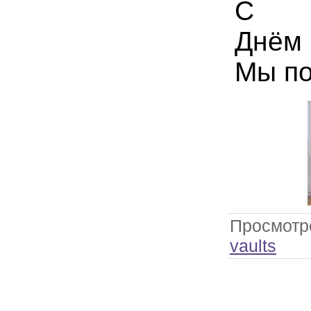
С н
Днём 
Мы п
Просмотр
vaults