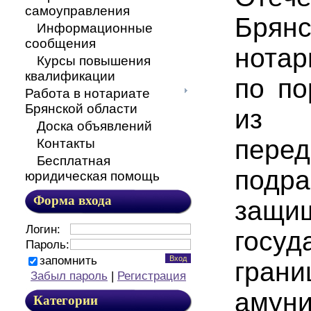
самоуправления
Брян
Информационные
сообщения
нотар
Курсы повышения
квалификации
по по
Работа в нотариате
Брянской области
из 
Доска объявлений
перед
Контакты
Бесплатная
подра
юридическая помощь
Форма входа
защи
Логин:
госуд
Пароль:
запомнить
грани
Забыл пароль
|
Регистрация
амуни
Категории