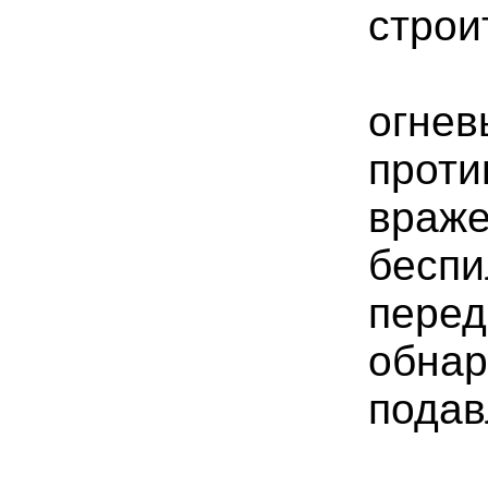
строи
Мо
огне
прот
враж
беспи
пере
обн
подав