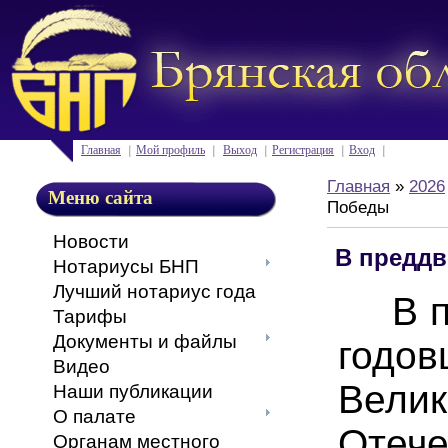
Главная
Мой профиль
Выход
Регистрация
Вход
Главная
»
2026
Меню сайта
Победы
Новости
В преддв
Нотариусы БНП
Лучший нотариус года
В пр
Тарифы
Документы и файлы
годо
Видео
Велик
Наши публикации
О палате
Отече
Органам местного