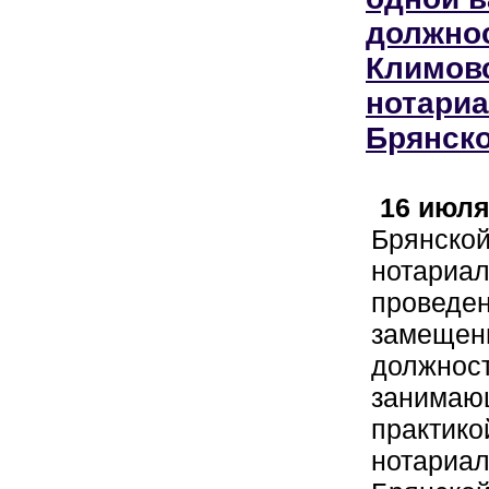
должнос
Климов
нотариа
Брянско
16 июля
Брянской
нотариал
проведен
замещени
должност
занимаю
практико
нотариал