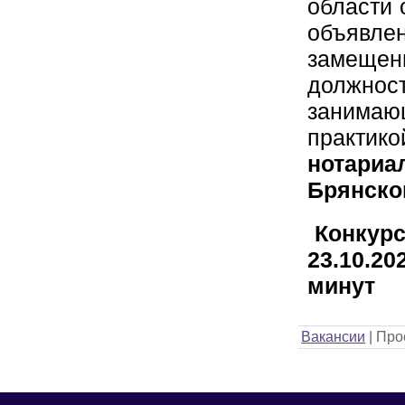
области 
объяв
замещен
должн
занима
практи
нотар
Брянско
Конку
23.10.2
минут
Вакансии
|
Про