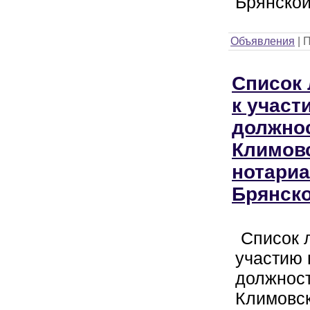
Брянской
Объявления
|
П
Список
к участ
должнос
Климов
нотариа
Брянско
Список 
участию 
должност
Климовск