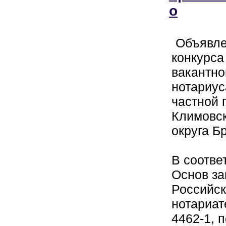
о
Объявле
конкурса
вакантно
нотариус
частной 
Климовск
округа Б
В соотве
Основ за
Российск
нотариат
4462-1, 