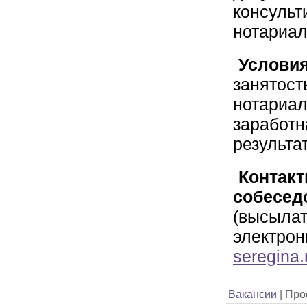
консульт
нотариа
Услови
занятост
нотариал
заработн
результа
Контакт
собесед
(высылат
электрон
seregina
.
Вакансии
|
Про