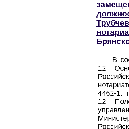
замеще
должнос
Трубчев
нотариа
Брянско
В соот
12 Осно
Россий
нотариа
4462-1, 
12 Пол
управл
Минис
Россий