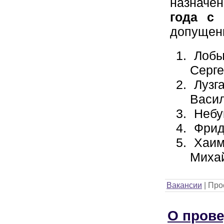
назнач
года с 
допущен
Лобы
Серге
Лузг
Васил
Небу
Фрид
Хаим
Миха
Вакансии
|
Про
О прове