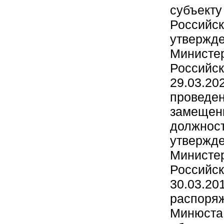
субъе
Россий
утверж
Минис
Россий
29.03.2
провед
замещ
должн
утверж
Минис
Россий
30.0
распоря
Минюста