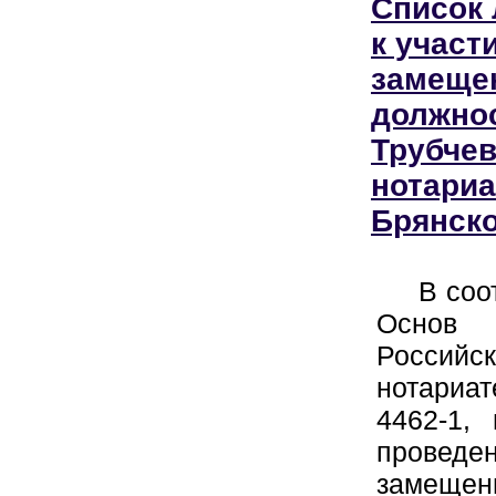
Список
к участ
замеще
должнос
Трубчев
нотариа
Брянско
В соотв
Основ 
Россий
нотариа
4462-1,
провед
замещ