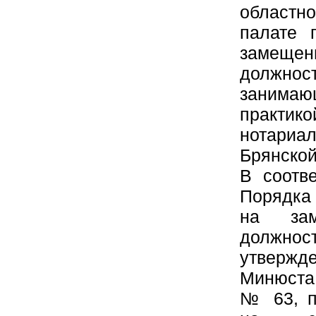
област
палате 
замещен
должн
занима
практи
нотар
Брянской
В соотв
Порядка
на зам
должн
утверж
Минюста 
№ 63, п