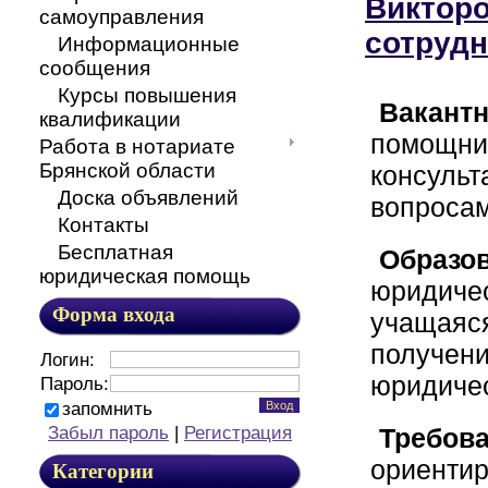
Викторо
самоуправления
сотрудн
Информационные
сообщения
Курсы повышения
Вакант
квалификации
помощник
Работа в нотариате
Брянской области
консульт
Доска объявлений
вопроса
Контакты
Бесплатная
Образо
юридическая помощь
юридиче
Форма входа
учащаяся
получен
Логин:
юридичес
Пароль:
запомнить
Забыл пароль
|
Регистрация
Требов
ориентир
Категории