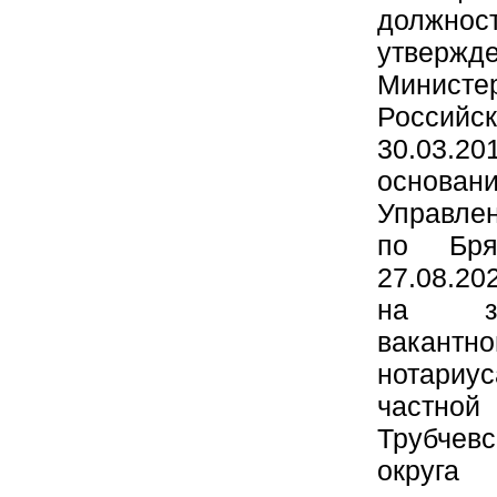
должн
утверж
Минис
Россий
30.03
основа
Управле
по Бря
27.08.20
на за
вакан
нотариу
частн
Трубчев
округа 