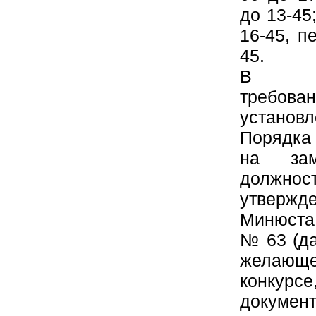
до 13-45
16-45, п
45.
В со
требован
установ
Порядка
на зам
должн
утверж
Минюста 
№ 63 (да
желающ
конкурс
документ