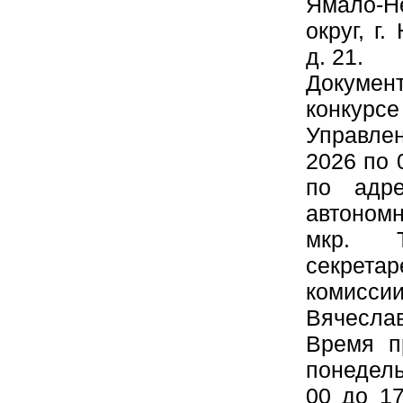
Ямало-Н
округ, г.
д. 21.
Докуме
конку
Управле
2026 по 
по адре
автономн
мкр. 
секрет
комисси
Вячеслав
Время п
понедель
00 до 17