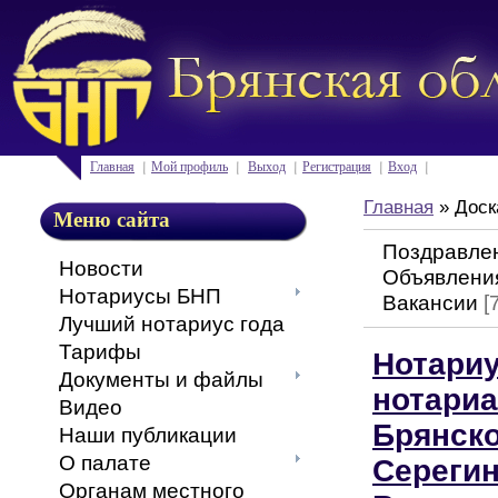
Главная
Мой профиль
Выход
Регистрация
Вход
Главная
»
Доск
Меню сайта
Поздравле
Новости
Объявлени
Нотариусы БНП
Вакансии
[
Лучший нотариус года
Тарифы
Нотариу
Документы и файлы
нотариа
Видео
Брянско
Наши публикации
О палате
Сереги
Органам местного