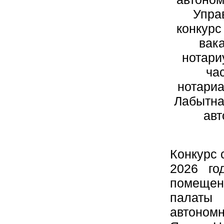
Упра
конкурс
вак
нотари
ча
нотариа
Лабытна
авт
Конкурс 
2026 го
помеще
палаты
автономн