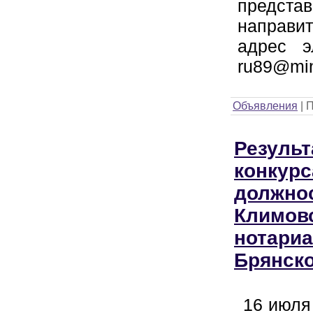
предста
направи
адрес э
ru89@minj
Объявления
|
П
Резуль
конкурс
должнос
Климов
нотариа
Брянско
16 июля