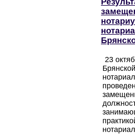
Результ
замеще
нотариу
нотариа
Брянско
23 октяб
Брянской
нотариал
проведен
замещени
должност
занимаю
практико
нотариал