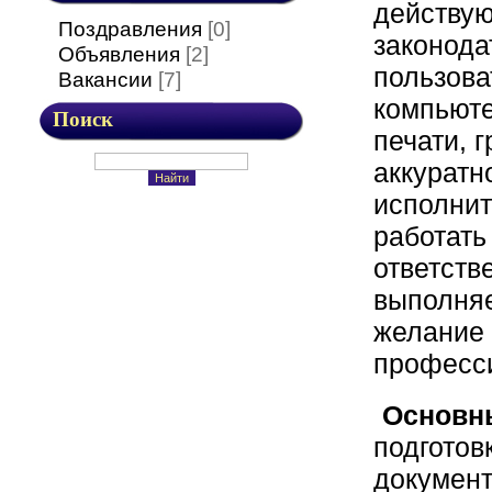
действу
Поздравления
[0]
законода
Объявления
[2]
пользова
Вакансии
[7]
компьюте
Поиск
печати, 
аккуратн
исполнит
работать
ответств
выполня
желание 
професс
Основн
подготов
документ