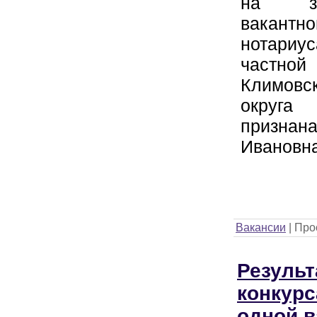
на за
вакан
нотариу
частн
Климовс
округа
признан
Ивановна
Вакансии
|
Про
Резуль
конкурс
одной в