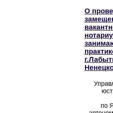
О прове
замеще
вакантн
нотариу
занима
практик
г.Лабыт
Ненецко
Управ
юст
по 
автоном