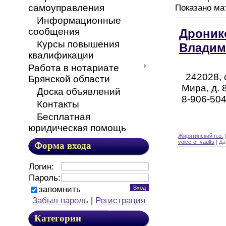
самоуправления
Показано ма
Информационные
сообщения
Дроник
Курсы повышения
Владим
квалификации
Работа в нотариате
242028, 
Брянской области
Мира, д. 8
Доска объявлений
8-906-504
Контакты
Бесплатная
юридическая помощь
Жирятинский н.о.
voice-of-vaults
|
Да
Форма входа
Логин:
Пароль:
запомнить
Забыл пароль
|
Регистрация
Категории