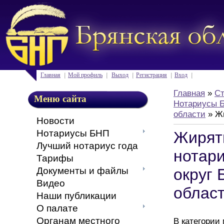
Главная
Мой профиль
Выход
Регистрация
Вход
Главная
»
Ст
Меню сайта
Нотариусы Б
области
» Жи
Новости
Нотариусы БНП
Жирят
Лучший нотариус года
нотар
Тарифы
Документы и файлы
округ 
Видео
облас
Наши публикации
О палате
Органам местного
В категории