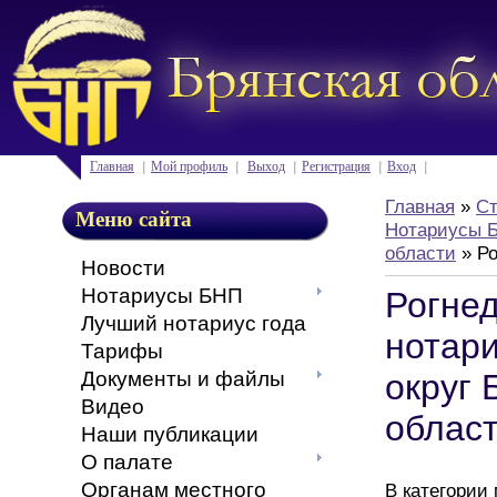
Главная
Мой профиль
Выход
Регистрация
Вход
Главная
»
Ст
Меню сайта
Нотариусы Б
области
» Ро
Новости
Нотариусы БНП
Рогне
Лучший нотариус года
нотар
Тарифы
Документы и файлы
округ 
Видео
облас
Наши публикации
О палате
Органам местного
В категории