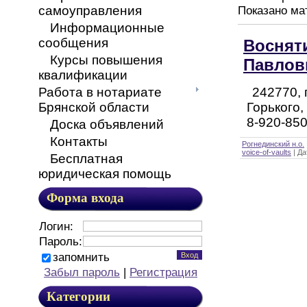
самоуправления
Показано ма
Информационные
сообщения
Воснят
Курсы повышения
Павлов
квалификации
242770, 
Работа в нотариате
Горького,
Брянской области
8-920-850
Доска объявлений
Контакты
Рогнединский н.о.
voice-of-vaults
|
Да
Бесплатная
юридическая помощь
Форма входа
Логин:
Пароль:
запомнить
Забыл пароль
|
Регистрация
Категории