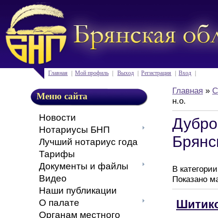
Главная
Мой профиль
Выход
Регистрация
Вход
Главная
»
С
Меню сайта
н.о.
Новости
Дубро
Нотариусы БНП
Брянс
Лучший нотариус года
Тарифы
Документы и файлы
В категори
Видео
Показано м
Наши публикации
Шитик
О палате
Органам местного