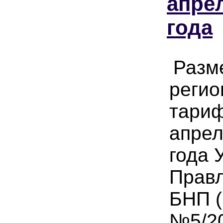
апре
года
Разм
регио
тариф
апрел
года 
Прав
БНП (
№5/20