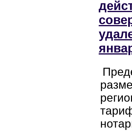
дейс
сове
удале
янва
Пред
разм
регио
тариф
нота