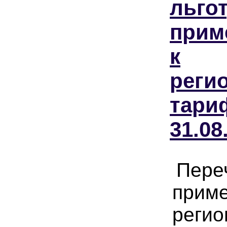
льгот
прим
к
реги
тари
31.08
Переч
прим
реги