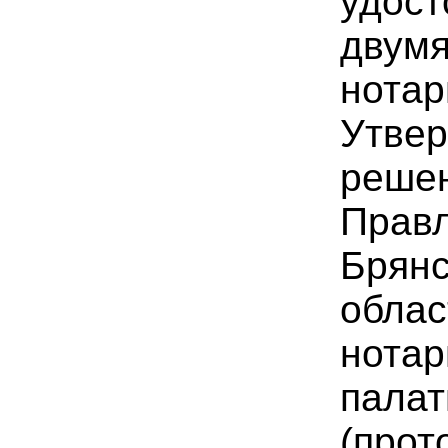
удос
двумя
нотар
Утве
реше
Прав
Брянс
облас
нотар
пала
(прот