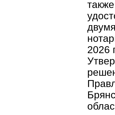
также
удос
двумя
нотар
2026 
Утве
реше
Прав
Брянс
облас