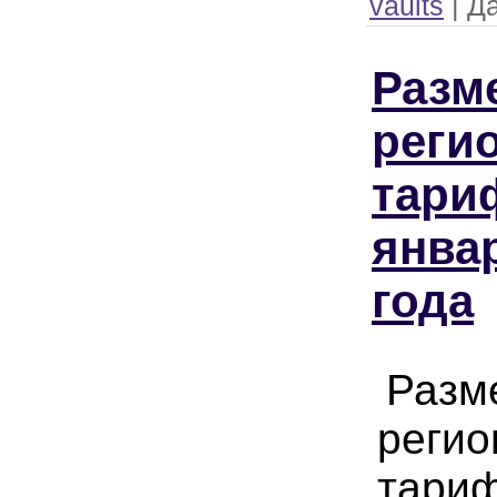
vaults
|
Да
Разм
реги
тари
янва
года
Разм
регио
тариф