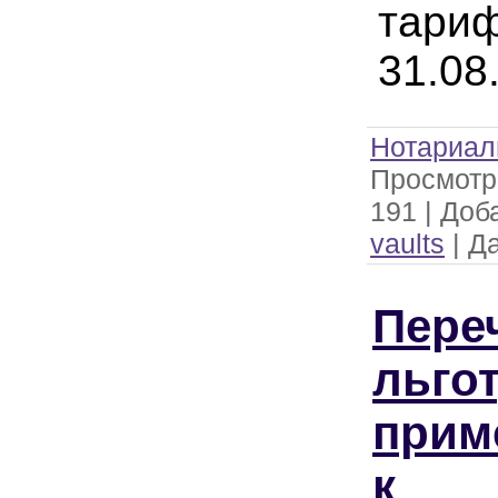
тари
31.08
Нотариал
Просмотр
191
|
Доб
vaults
|
Да
Пере
льгот
прим
к