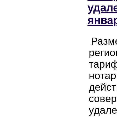
удале
янва
Разм
регио
тариф
нота
дейст
сове
удале