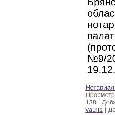
Брянс
облас
нотар
пала
(прот
№9/20
19.12
Нотариал
Просмотр
138
|
Доб
vaults
|
Да