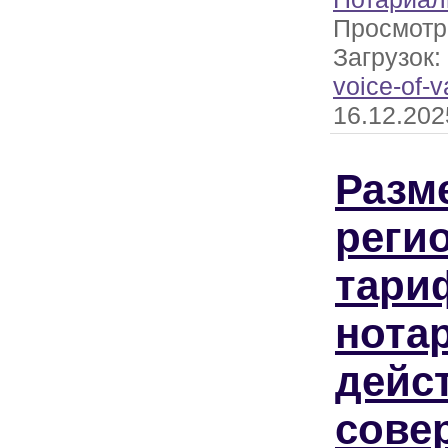
Просмотр
Загрузок:
voice-of-v
16.12.202
Разм
реги
тари
нота
дейс
сове