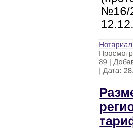
№16/2
12.12
Нотариал
Просмотр
89
|
Доба
|
Дата:
28
Разм
реги
тари