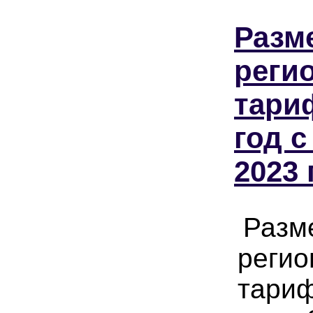
Разм
реги
тари
год с
2023 
Разм
регио
тариф