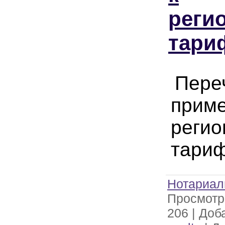
реги
тари
Переч
прим
реги
тари
Нотариал
Просмотр
206
|
Доб