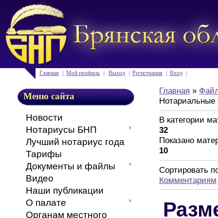
Главная
Мой профиль
Выход
Регистрация
Вход
Главная
»
Фай
Меню сайта
Нотариальные
Новости
В категории м
Нотариусы БНП
32
Показано мате
Лучший нотариус года
10
Тарифы
Документы и файлы
Сортировать п
Видео
Комментариям
Наши публикации
О палате
Разм
Органам местного