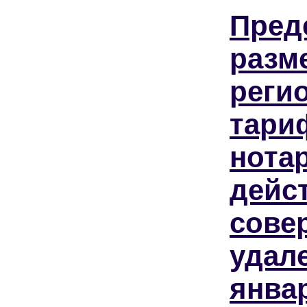
Пред
разм
реги
тари
нота
дейс
сове
удале
янва