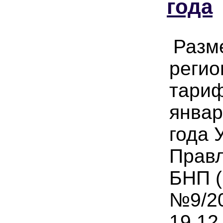
года
Разм
регио
тариф
январ
года 
Прав
БНП (
№9/20
19.12