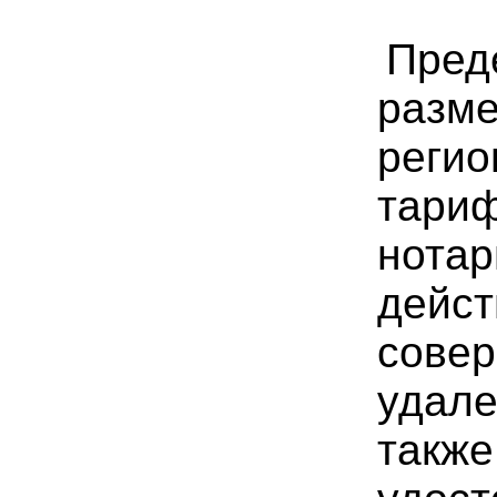
Пред
разм
регио
тариф
нота
дейст
сове
удале
также