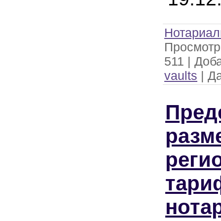
Нотариал
Просмотр
511
|
Доба
vaults
|
Да
Пред
разм
реги
тари
нота