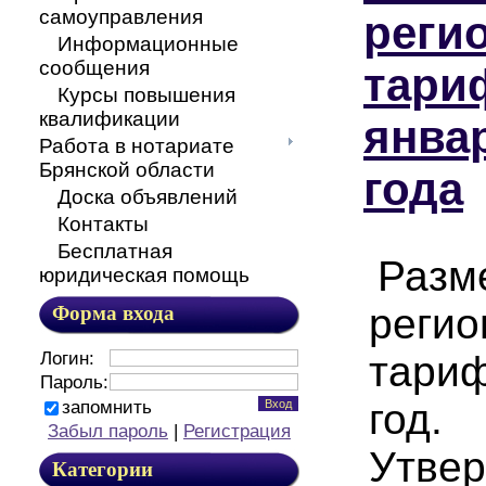
самоуправления
реги
Информационные
сообщения
тари
Курсы повышения
квалификации
янва
Работа в нотариате
Брянской области
года
Доска объявлений
Контакты
Бесплатная
Разм
юридическая помощь
регио
Форма входа
Логин:
тариф
Пароль:
год.
запомнить
Забыл пароль
|
Регистрация
Утве
Категории