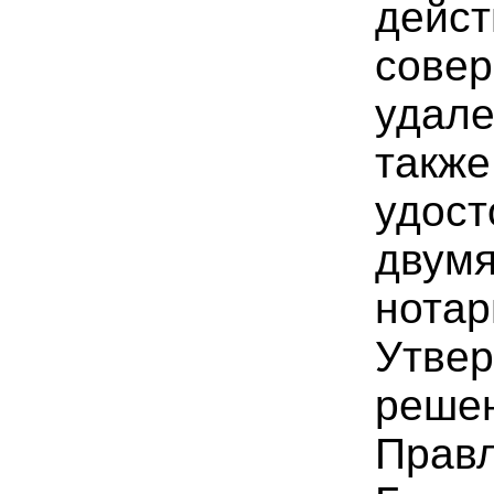
дейст
сове
удале
также
удос
двумя
нотар
Утве
реше
Прав