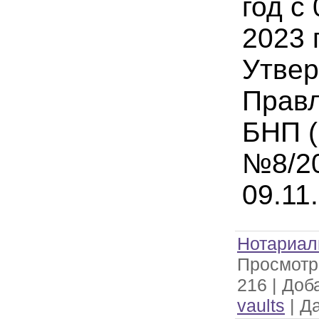
год с
2023 
Утве
Прав
БНП (
№8/20
09.11
Нотариал
Просмотр
216
|
Доб
vaults
|
Да