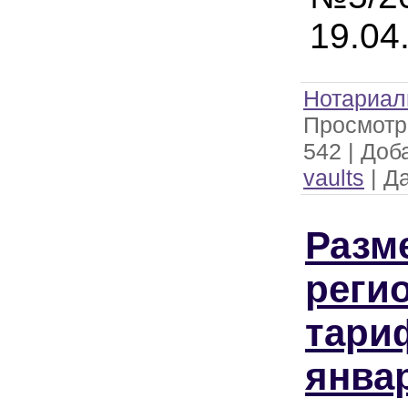
19.04
Нотариал
Просмотр
542
|
Доб
vaults
|
Да
Разм
реги
тари
янва