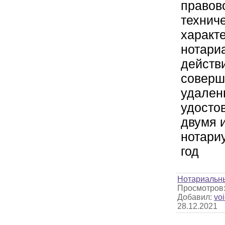
правов
технич
характ
нотари
действ
совер
удаленн
удосто
двумя 
нотари
год
Нотариальн
Просмотров
Добавил:
voi
28.12.2021