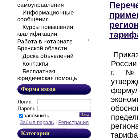
Перече
самоуправления
Информационные
приме
сообщения
регио
Курсы повышения
тариф
квалификации
Работа в нотариате
Брянской области
Прика
Доска объявлений
России
Контакты
г. №
Бесплатная
юридическая помощь
утверж
Форма входа
форму
эконом
Логин:
обосно
Пароль:
запомнить
предел
Забыл пароль
|
Регистрация
регион
Категории
тариф