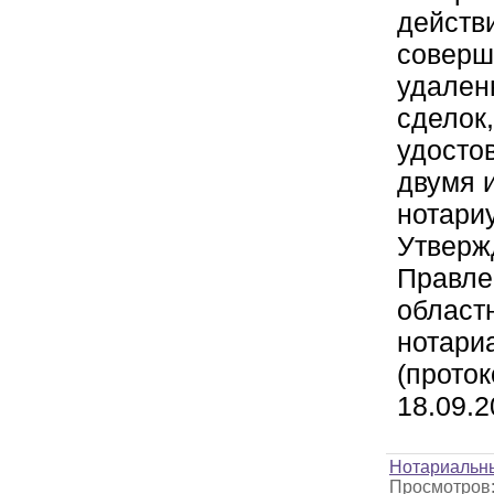
действ
совер
удален
сделок,
удосто
двумя 
нотари
Утверж
Правле
област
нотари
(прото
18.09.2
Нотариальн
Просмотров