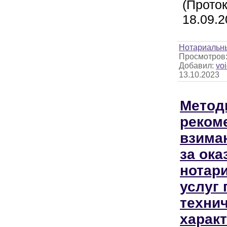
(Прото
18.09.2
Нотариальн
Просмотров
Добавил:
voi
13.10.2023
Метод
реком
взима
за ока
нотар
услуг 
техни
характ