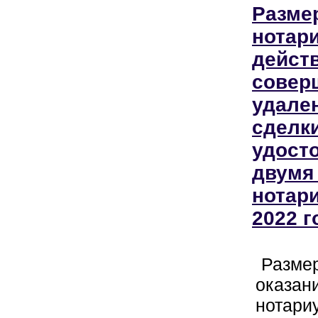
Разме
нотар
действ
совер
удален
сделки
удост
двумя
нотар
2022 г
Размер
оказан
нотари