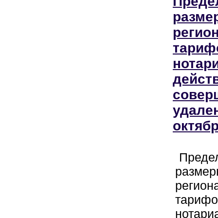
Преде
разме
регио
тариф
нотар
дейст
совер
удален
октябр
Преде
размер
регион
тарифо
нотари