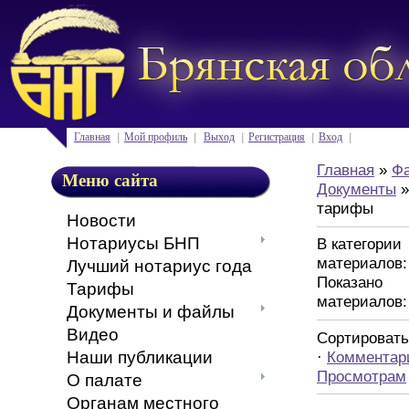
Главная
Мой профиль
Выход
Регистрация
Вход
Главная
»
Ф
Меню сайта
Документы
»
тарифы
Новости
Нотариусы БНП
В категории
материалов
Лучший нотариус года
Показано
Тарифы
материалов
Документы и файлы
Видео
Сортировать
·
Комментар
Наши публикации
Просмотрам
О палате
Органам местного