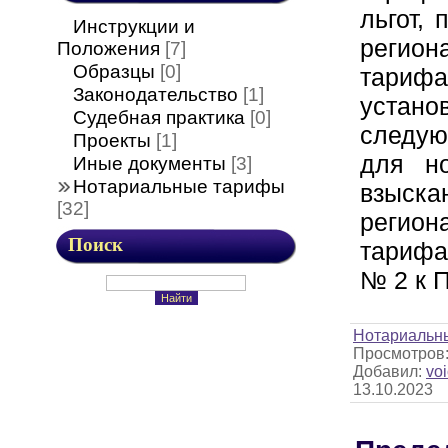
льгот,
Инструкции и
регион
Положения
[7]
Образцы
[0]
тариф
Законодательство
[1]
устано
Судебная практика
[0]
следу
Проекты
[1]
для но
Иные документы
[3]
Нотариальные тарифы
взыска
[32]
регион
Поиск
тарифа
№ 2 к П
Нотариальн
Просмотров
Добавил:
voi
13.10.2023