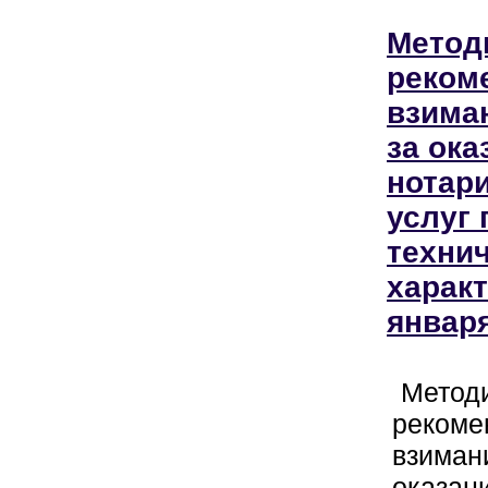
Метод
реком
взима
за ока
нотар
услуг 
техни
характ
января
Метод
рекоме
взиман
оказан