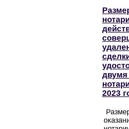
Разме
нотар
действ
совер
удален
сделки
удост
двумя
нотар
2023 г
Размер
оказан
нотари