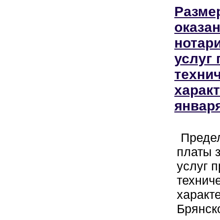
Разме
оказа
нотар
услуг 
техни
характ
января
Преде
платы 
услуг п
технич
характе
Брянск