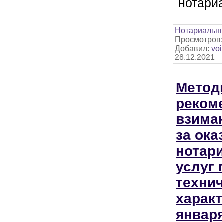
нотари
Нотариальн
Просмотров
Добавил:
voi
28.12.2021
Метод
реком
взима
за ока
нотар
услуг 
техни
характ
января