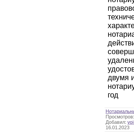
правов
технич
характ
нотари
действ
совер
удаленн
удосто
двумя 
нотари
год
Нотариальн
Просмотров
Добавил:
voi
16.01.2023