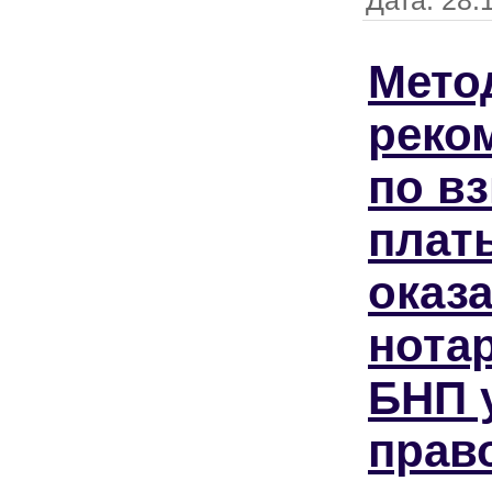
Мето
реко
по в
плат
оказ
нота
БНП 
прав