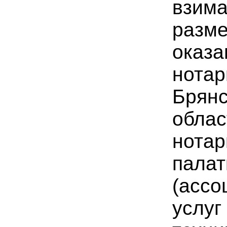
взим
разме
оказа
нотар
Брянс
облас
нотар
пала
(ассо
услуг