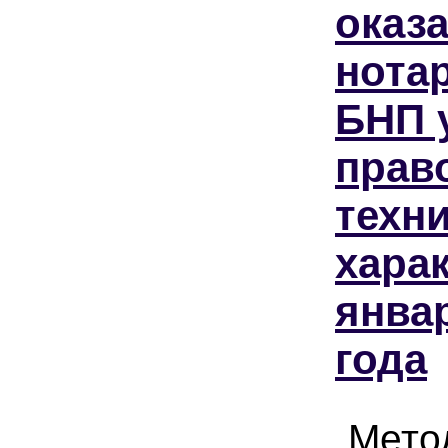
оказ
нота
БНП 
прав
техн
харак
янва
года
Мето