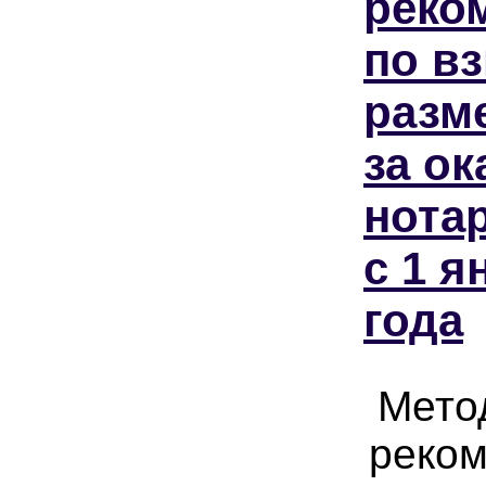
реко
по в
разм
за ок
нота
c 1 я
года
Мето
реком