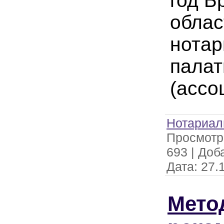
год Б
облас
нотар
пала
(ассо
Нотариал
Просмотр
693
|
Доб
Дата:
27.
Мето