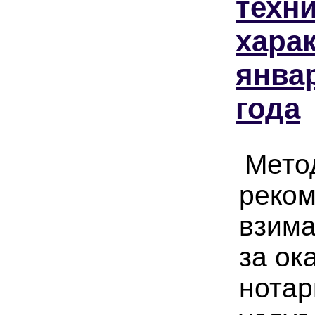
техн
харак
янва
года
Мето
реком
взим
за ок
нота