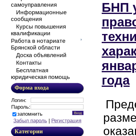
БНП 
самоуправления
Информационные
прав
сообщения
Курсы повышения
техн
квалификации
Работа в нотариате
харак
Брянской области
Доска объявлений
янва
Контакты
Бесплатная
года
юридическая помощь
Форма входа
Логин:
Пред
Пароль:
запомнить
разме
Забыл пароль
|
Регистрация
оказа
Категории