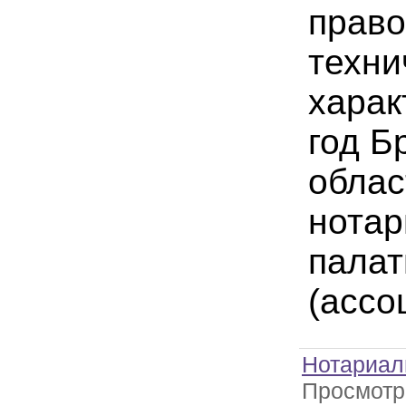
право
техни
харак
год Б
облас
нотар
пала
(ассо
Нотариал
Просмотр