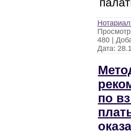
пала
Нотариал
Просмотр
480
|
Доб
Дата:
28.
Мето
реко
по в
плат
оказ