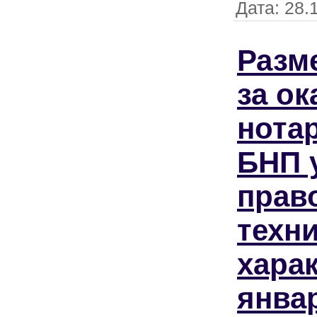
Дата:
28.
Разм
за ок
нота
БНП 
прав
техн
харак
янва