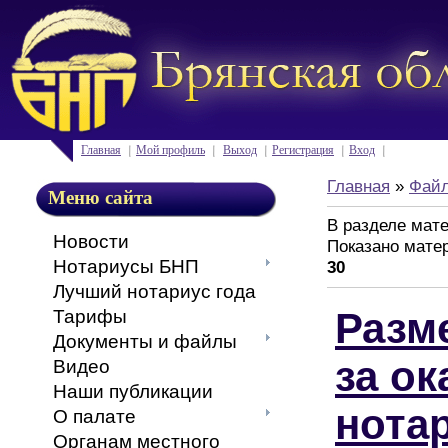
Главная
Мой профиль
Выход
Регистрация
Вход
Главная
»
Фай
Меню сайта
В разделе мат
Новости
Показано мате
Нотариусы БНП
30
Лучший нотариус года
Разм
Тарифы
Документы и файлы
за ок
Видео
Наши публикации
нота
О палате
Органам местного