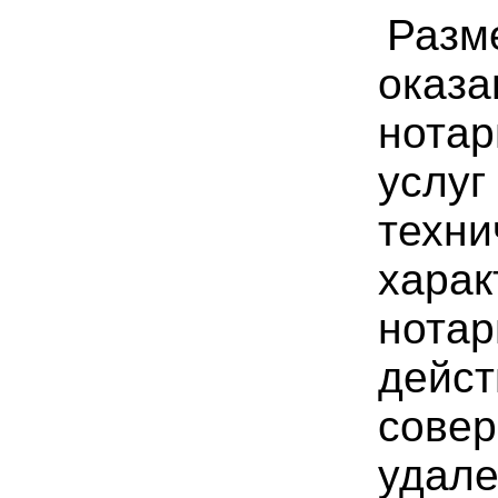
Разм
оказа
нота
услуг
техни
харак
нота
дейст
сове
удале