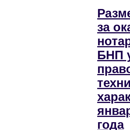
Разм
за ок
нота
БНП 
прав
техн
харак
янва
года