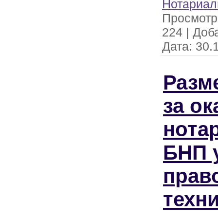
Нотариал
Просмотр
224
|
Доб
Дата:
30.
Разм
за ок
нота
БНП 
прав
техн