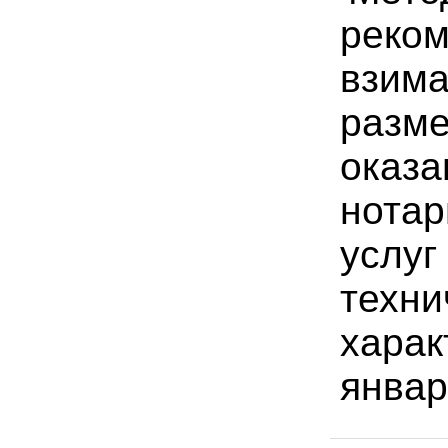
реком
взим
разме
оказа
нота
услуг
техни
харак
январ