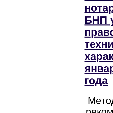
нота
БНП 
прав
техн
харак
янва
года
Мето
реком