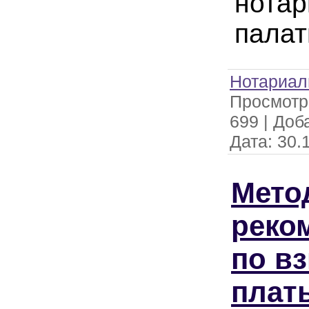
нотар
пала
Нотариал
Просмотр
699
|
Доб
Дата:
30.
Мето
реко
по в
плат