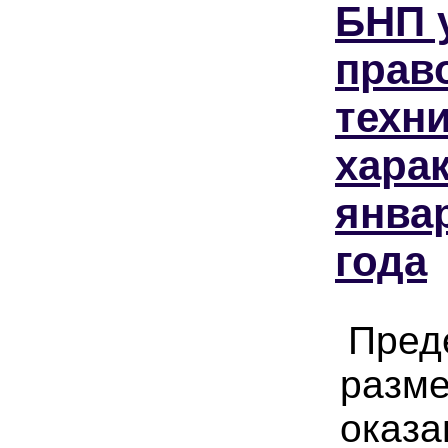
БНП 
прав
техн
харак
янва
года
Пред
разме
оказа