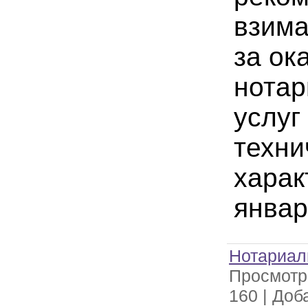
взим
за ок
нота
услуг
техни
харак
январ
Нотариал
Просмотр
160
|
Доб