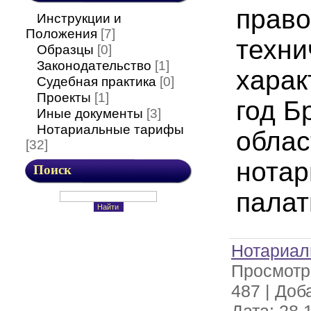
право
Инструкции и
Положения
[7]
техни
Образцы
[0]
Законодательство
[1]
харак
Судебная практика
[0]
Проекты
[1]
год Б
Иные документы
[3]
Нотариальные тарифы
облас
[32]
нотар
Поиск
пала
Нотариал
Просмотр
487
|
Доб
Дата:
28.