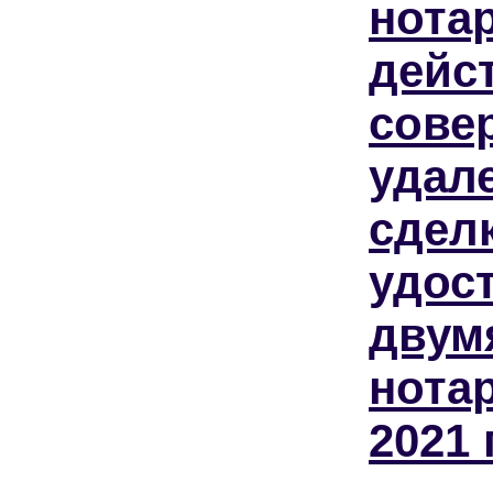
нота
дейс
сове
удале
сдел
удос
двум
нота
2021 