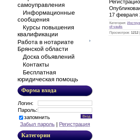
Регистраци
самоуправления
Опубликован
Информационные
17 февраля 2
сообщения
Категория
:
Инстру
Курсы повышения
of-vaults
Просмотров
:
1212
квалификации
Работа в нотариате
Брянской области
Доска объявлений
Контакты
Бесплатная
юридическая помощь
Форма входа
Логин:
Пароль:
запомнить
Забыл пароль
|
Регистрация
Категории