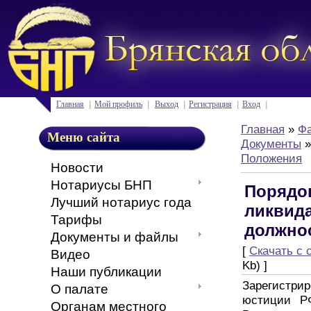
Главная
Мой профиль
Выход
Регистрация
Вход
Главная
»
Ф
Меню сайта
Документы
Положения
Новости
Нотариусы БНП
Порядо
Лучший нотариус года
ликвид
Тарифы
должнос
Документы и файлы
[
Скачать с 
Видео
Kb) ]
Наши публикации
Зарегистри
О палате
юстиции Р
Органам местного