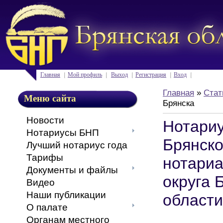
Главная
Мой профиль
Выход
Регистрация
Вход
Главная
»
Стат
Меню сайта
Брянска
Новости
Нотари
Нотариусы БНП
Брянско
Лучший нотариус года
Тарифы
нотариа
Документы и файлы
округа 
Видео
Наши публикации
области
О палате
Органам местного