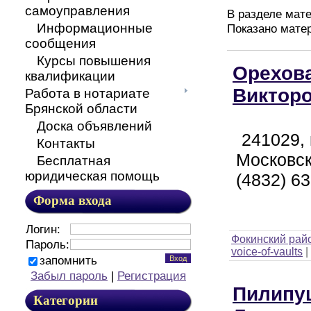
самоуправления
В разделе мат
Информационные
Показано мате
сообщения
Курсы повышения
Орехова
квалификации
Виктор
Работа в нотариате
Брянской области
Доска объявлений
241029, 
Контакты
Московск
Бесплатная
юридическая помощь
(4832) 63
Форма входа
Логин:
Фокинский рай
Пароль:
voice-of-vaults
|
запомнить
Забыл пароль
|
Регистрация
Пилипу
Категории