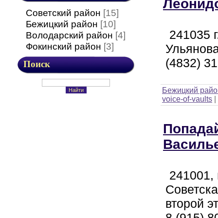
Леонид
Советский район
[15]
Бежицкий район
[10]
241035 г
Володарский район
[4]
Фокинский район
[3]
Ульянова
(4832) 31
Поиск
Бежицкий райо
voice-of-vaults
|
Попада
Василь
241001, 
Советская
второй э
8 (915) 8