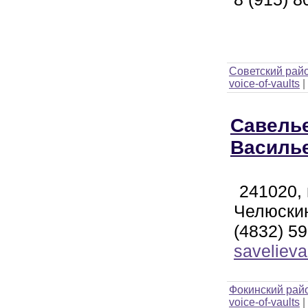
Советский рай
voice-of-vaults
|
Савель
Василь
241020, 
Челюскин
(4832) 59
saveliev
Фокинский рай
voice-of-vaults
|