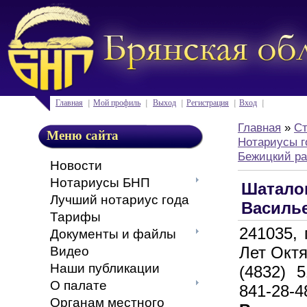
Главная
Мой профиль
Выход
Регистрация
Вход
Главная
»
Ст
Меню сайта
Нотариусы г
Бежицкий р
Новости
Нотариусы БНП
Шатало
Лучший нотариус года
Василь
Тарифы
241035, 
Документы и файлы
Лет Октя
Видео
Наши публикации
(4832) 5
О палате
841-28-4
Органам местного