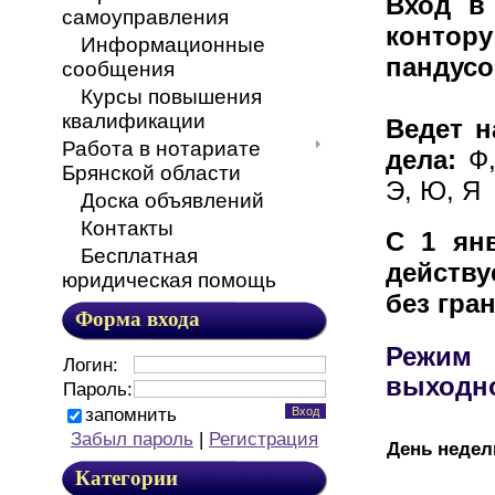
Вход в
самоуправления
контор
Информационные
пандус
сообщения
Курсы повышения
квалификации
Ведет н
Работа в нотариате
дела:
Ф,
Брянской области
Э, Ю, Я
Доска объявлений
Контакты
С 1 янв
Бесплатная
действу
юридическая помощь
без гра
Форма входа
Режим
Логин:
выходн
Пароль:
запомнить
Забыл пароль
|
Регистрация
День недел
Категории