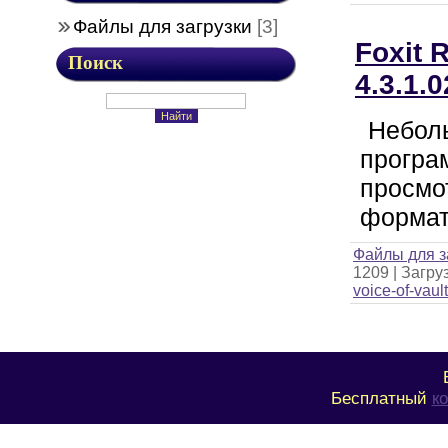
Файлы для загрузки
[3]
Foxit 
Поиск
4.3.1.
Небол
програ
просмо
формат
Файлы для з
1209
|
Загруз
voice-of-vaul
Бесплатный
к