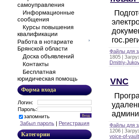
самоуправления
Подгот
Информационные
сообщения
электр
Курсы повышения
докуме
квалификации
гос.рег
Работа в нотариате
Брянской области
Файлы для з
Доска объявлений
1805
|
Загруз
Dmitriy-Juko
Контакты
Бесплатная
юридическая помощь
VNC
Форма входа
Прогр
Логин:
удален
Пароль:
админи
запомнить
Забыл пароль
|
Регистрация
Файлы для з
1206
|
Загруз
Категории
voice-of-vaul