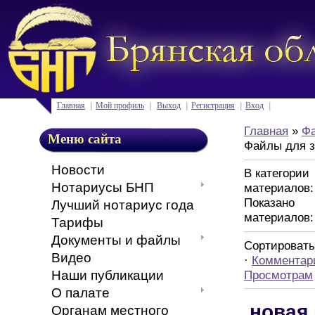
Главная
Мой профиль
Выход
Регистрация
Вход
Главная
»
Ф
Меню сайта
Файлы для з
Новости
В категории
Нотариусы БНП
материалов
Показано
Лучший нотариус года
материалов
Тарифы
Документы и файлы
Сортировать
Видео
·
Комментар
Просмотрам
Наши публикации
О палате
новая
Органам местного