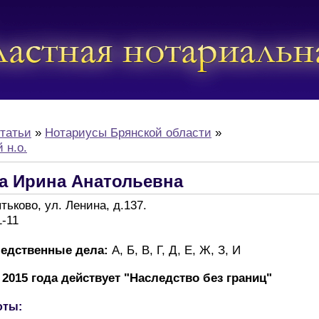
татьи
»
Нотариусы Брянской области
»
 н.о.
а Ирина Анатольевна
ятьково, ул. Ленина, д.137.
1-11
ледственные дела:
А, Б, В, Г, Д, Е, Ж, З, И
 2015 года действует "Наследство без границ"
оты: