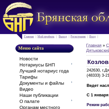
Главная
Мой профиль
Выход
Регистрация
Вход
Главная
»
С
Меню сайта
Дятьковский
Новости
Козлов
Нотариусы БНП
242630, г.Д
Лучший нотариус года
(48333) 3-2
Тарифы
Документы и файлы
Ведет нас
Видео
С 1 января
Наши публикации
О палате
Режим раб
Органам местного