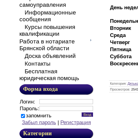
самоуправления
День неде
Информационные
сообщения
Понедельн
Курсы повышения
Вторник
квалификации
Среда
Работа в нотариате
Четверг
Брянской области
Пятница
Доска объявлений
Суббота
Контакты
Воскресен
Бесплатная
юридическая помощь
Категория
:
Дятько
Форма входа
Просмотров
:
254
Логин:
Пароль:
запомнить
Забыл пароль
|
Регистрация
Категории