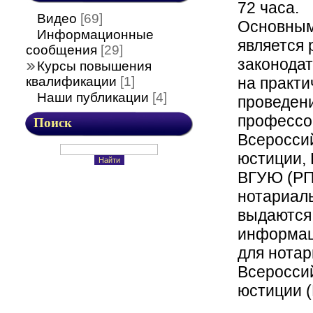
72 часа.
Видео
[69]
Основным
Информационные
является 
сообщения
[29]
законода
Курсы повышения
на практи
квалификации
[1]
Наши публикации
[4]
проведен
профессо
Поиск
Всероссий
юстиции, 
ВГУЮ (РП
нотариал
выдаются
информац
для нота
Всероссий
юстиции 