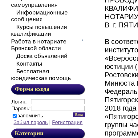
самоуправления
КВАЛИФ
Информационные
НОТАРИ
сообщения
В г. ПЯ
Курсы повышения
квалификации
В соответ
Работа в нотариате
Брянской области
институт
Доска объявлений
«Всеросс
Контакты
юстиции 
Бесплатная
Ростовск
юридическая помощь
Минюста Р
Форма входа
Федеральн
Пятигорск
Логин:
2018 года
Пароль:
«Пятигорс
запомнить
Забыл пароль
|
Регистрация
группы ч
программ
Категории