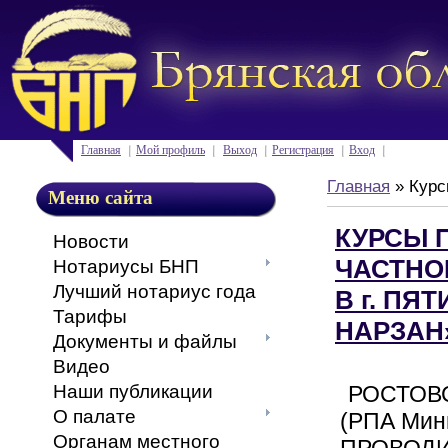
Главная
Мой профиль
Выход
Регистрация
Вход
Главная
»
Курс
Меню сайта
КУРСЫ 
Новости
ЧАСТНО
Нотариусы БНП
Лучший нотариус года
В г. ПЯ
Тарифы
НАРЗАН
Документы и файлы
Видео
РОСТОВС
Наши публикации
О палате
(РПА Мин
Органам местного
ПРОВОД