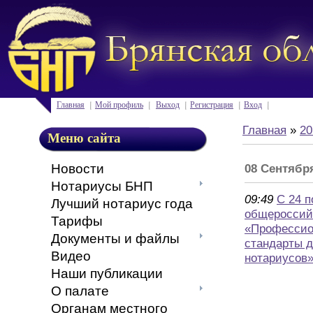
Главная
Мой профиль
Выход
Регистрация
Вход
Главная
»
20
Меню сайта
Новости
08 Сентябр
Нотариусы БНП
09:49
С 24 п
Лучший нотариус года
общероссий
Тарифы
«Профессио
Документы и файлы
стандарты д
Видео
нотариусов
Наши публикации
О палате
Органам местного