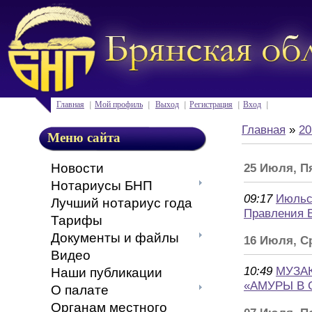
Главная
Мой профиль
Выход
Регистрация
Вход
Главная
»
20
Меню сайта
Новости
25 Июля, П
Нотариусы БНП
09:17
Июльс
Лучший нотариус года
Правления 
Тарифы
Документы и файлы
16 Июля, С
Видео
10:49
МУЗА
Наши публикации
«АМУРЫ В 
О палате
Органам местного