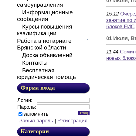
07 Июля, П
самоуправления
Информационные
15:12
Очере
сообщения
занятие по 
Курсы повышения
блоков ЕИС
квалификации
01 Июля, В
Работа в нотариате
Брянской области
11:44
Семин
Доска объявлений
новых блоко
Контакты
Бесплатная
юридическая помощь
Форма входа
Логин:
Пароль:
запомнить
Забыл пароль
|
Регистрация
Категории