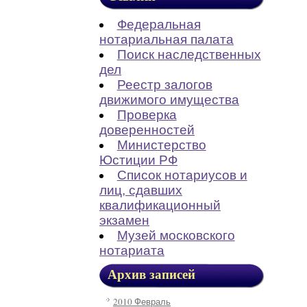
Федеральная
нотариальная палата
Поиск наследственных
дел
Реестр залогов
движимого имущества
Проверка
доверенностей
Министерство
Юстиции РФ
Список нотариусов и
лиц, сдавших
квалификационный
экзамен
Музей московского
нотариата
Архив записей
2010 Февраль