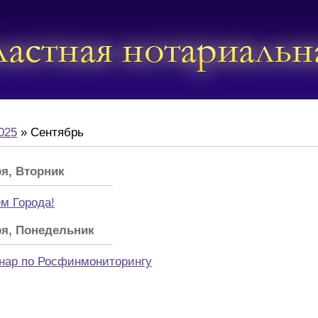
025
»
Сентябрь
я, Вторник
м Города!
ря, Понедельник
нар по Росфинмониторингу