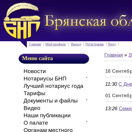
Главная
Мой профиль
Выход
Регистрация
Вход
Главная
»
2
Меню сайта
Новости
16 Сентябр
Нотариусы БНП
11:30
С Дне
Лучший нотариус года
Тарифы
01 Сентяб
Документы и файлы
Видео
13:26
Семи
Наши публикации
О палате
Органам местного