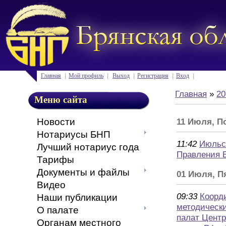
Главная
Мой профиль
Выход
Регистрация
Вход
Главная
»
20
Меню сайта
Новости
11 Июля, П
Нотариусы БНП
11:42
Июльс
Лучший нотариус года
Правления 
Тарифы
Документы и файлы
01 Июля, П
Видео
09:33
Коорд
Наши публикации
методическ
О палате
палат Центр
Органам местного