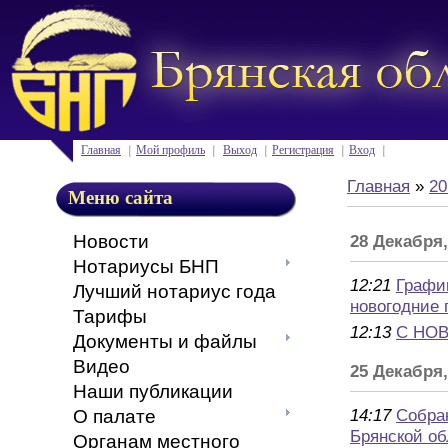
Главная
Мой профиль
Выход
Регистрация
Вход
Главная
»
20
Меню сайта
Новости
28 Декабря,
Нотариусы БНП
12:21
Графи
Лучший нотариус года
новогодние 
Тарифы
12:13
С НО
Документы и файлы
Видео
25 Декабря
Наши публикации
14:17
Собра
О палате
Брянской об
Органам местного