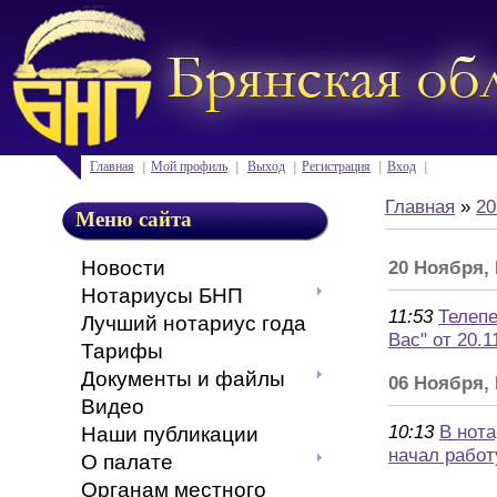
Главная
Мой профиль
Выход
Регистрация
Вход
Главная
»
20
Меню сайта
Новости
20 Ноября,
Нотариусы БНП
11:53
Телепе
Лучший нотариус года
Вас" от 20.1
Тарифы
Документы и файлы
06 Ноября,
Видео
10:13
В нот
Наши публикации
начал работ
О палате
Органам местного