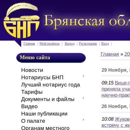
Главная
Мой профиль
Выход
Регистрация
Вход
Главная
»
20
Меню сайта
Новости
29 Ноября,
Нотариусы БНП
09:15
Вице-
Лучший нотариус года
приняла уч
Тарифы
научно-прак
Документы и файлы
Видео
26 Ноября,
Наши публикации
10:08
Жуков
О палате
встречу с ж
Органам местного