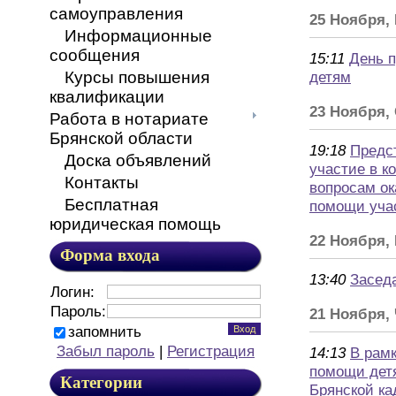
самоуправления
25 Ноября,
Информационные
сообщения
15:11
День 
Курсы повышения
детям
квалификации
23 Ноября,
Работа в нотариате
Брянской области
19:18
Предс
Доска объявлений
участие в к
Контакты
вопросам ок
Бесплатная
помощи уча
юридическая помощь
22 Ноября,
Форма входа
13:40
Засед
Логин:
Пароль:
21 Ноября,
запомнить
Забыл пароль
|
Регистрация
14:13
В рам
помощи детя
Категории
Брянской ка