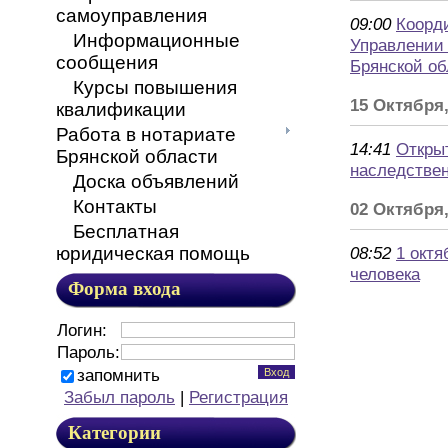
самоуправления
09:00
Коорд
Информационные
Управлении
сообщения
Брянской об
Курсы повышения
15 Октября
квалификации
Работа в нотариате
14:41
Откры
Брянской области
наследстве
Доска объявлений
Контакты
02 Октября,
Бесплатная
юридическая помощь
08:52
1 октя
человека
Форма входа
Логин:
Пароль:
запомнить
Забыл пароль
|
Регистрация
Категории