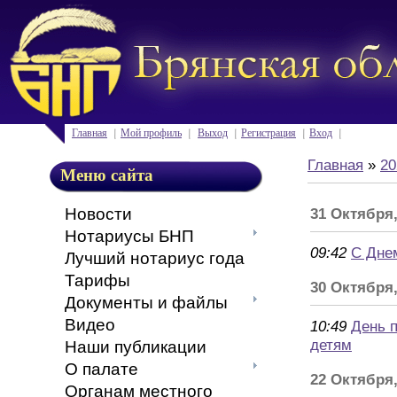
Главная
Мой профиль
Выход
Регистрация
Вход
Главная
»
20
Меню сайта
Новости
31 Октября
Нотариусы БНП
09:42
С Дне
Лучший нотариус года
Тарифы
30 Октября,
Документы и файлы
Видео
10:49
День 
детям
Наши публикации
О палате
22 Октября
Органам местного