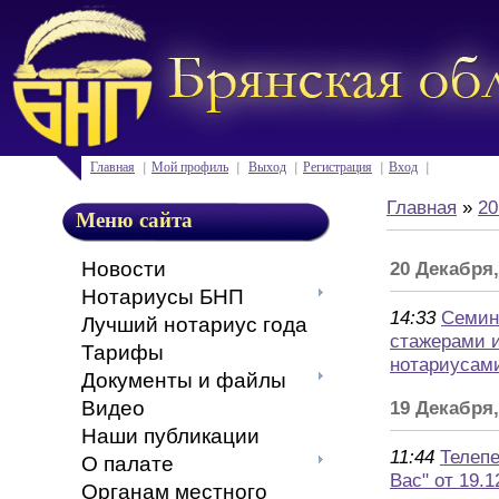
Главная
Мой профиль
Выход
Регистрация
Вход
Главная
»
20
Меню сайта
Новости
20 Декабря,
Нотариусы БНП
14:33
Семин
Лучший нотариус года
стажерами 
Тарифы
нотариусам
Документы и файлы
Видео
19 Декабря
Наши публикации
11:44
Телепе
О палате
Вас" от 19.1
Органам местного