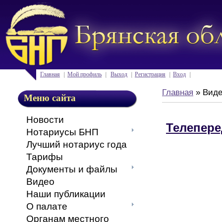
Главная
Мой профиль
Выход
Регистрация
Вход
Главная
»
Вид
Меню сайта
Новости
Телепере
Нотариусы БНП
Лучший нотариус года
Тарифы
Документы и файлы
Видео
Наши публикации
О палате
Органам местного