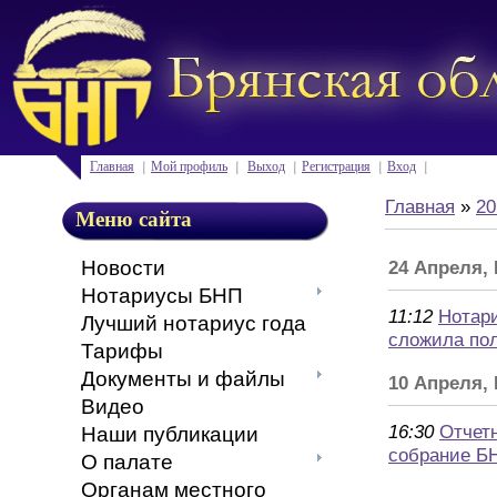
Главная
Мой профиль
Выход
Регистрация
Вход
Главная
»
20
Меню сайта
Новости
24 Апреля,
Нотариусы БНП
11:12
Нотар
Лучший нотариус года
сложила по
Тарифы
Документы и файлы
10 Апреля,
Видео
16:30
Отчет
Наши публикации
собрание Б
О палате
Органам местного