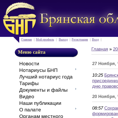
Главная
Мой профиль
Выход
Регистрация
Вход
Главная
»
20
Меню сайта
Новости
27 Ноября,
Нотариусы БНП
10:25
Брянс
Лучший нотариус года
присоедини
Тарифы
дню правов
Документы и файлы
Видео
20 Ноября,
Наши публикации
08:57
Сохра
О палате
формирован
Органам местного