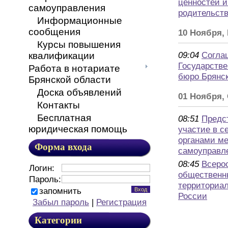
ценностей и
самоуправления
родительст
Информационные
сообщения
10 Ноября,
Курсы повышения
09:04
Согла
квалификации
Государств
Работа в нотариате
бюро Брянс
Брянской области
Доска объявлений
01 Ноября,
Контакты
Бесплатная
08:51
Предс
юридическая помощь
участие в с
органами ме
Форма входа
самоуправл
08:45
Всеро
Логин:
общественн
Пароль:
территориа
запомнить
России
Забыл пароль
|
Регистрация
Категории