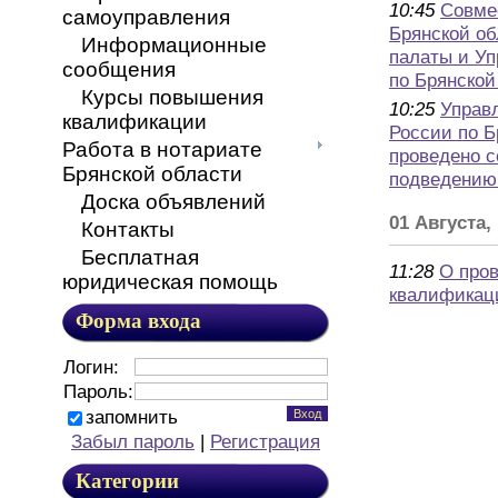
10:45
Cовме
самоуправления
Брянской об
Информационные
палаты и Уп
сообщения
по Брянской
Курсы повышения
10:25
Управ
квалификации
России по Б
Работа в нотариате
проведено 
Брянской области
подведению
Доска объявлений
01 Августа,
Контакты
Бесплатная
11:28
О про
юридическая помощь
квалификац
Форма входа
Логин:
Пароль:
запомнить
Забыл пароль
|
Регистрация
Категории