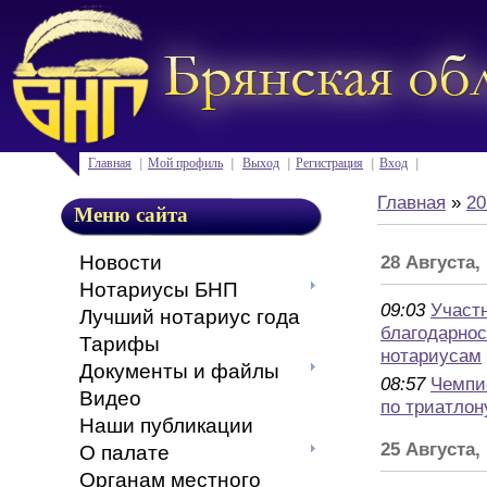
Главная
Мой профиль
Выход
Регистрация
Вход
Главная
»
20
Меню сайта
Новости
28 Августа
Нотариусы БНП
09:03
Участ
Лучший нотариус года
благодарнос
Тарифы
нотариусам
Документы и файлы
08:57
Чемпи
Видео
по триатлон
Наши публикации
25 Августа,
О палате
Органам местного