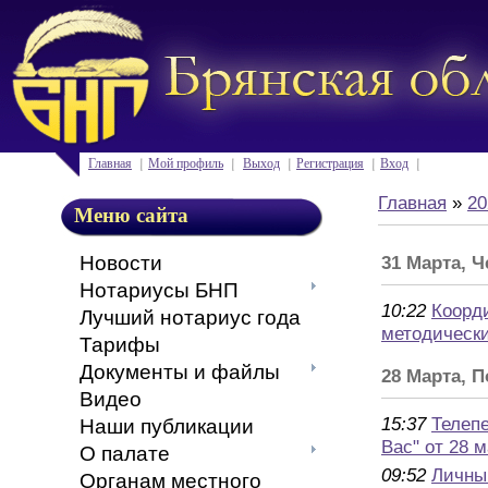
Главная
Мой профиль
Выход
Регистрация
Вход
Главная
»
20
Меню сайта
Новости
31 Марта, Ч
Нотариусы БНП
10:22
Коорд
Лучший нотариус года
методическ
Тарифы
Документы и файлы
28 Марта, 
Видео
15:37
Телеп
Наши публикации
Вас" от 28 м
О палате
09:52
Личны
Органам местного