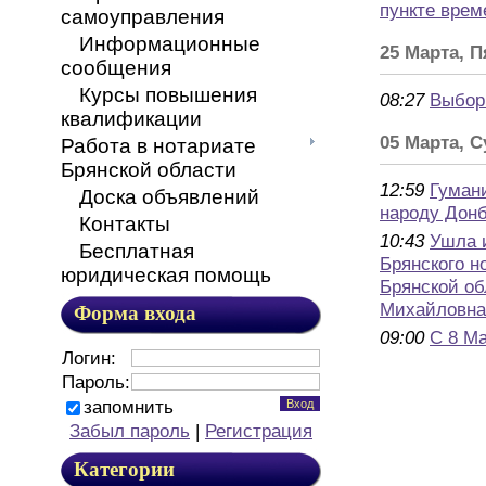
пункте врем
самоуправления
Информационные
25 Марта, 
сообщения
Курсы повышения
08:27
Выбор
квалификации
05 Марта, 
Работа в нотариате
Брянской области
12:59
Гуман
Доска объявлений
народу Дон
Контакты
10:43
Ушла 
Бесплатная
Брянского н
юридическая помощь
Брянской об
Михайловна
Форма входа
09:00
С 8 Ма
Логин:
Пароль:
запомнить
Забыл пароль
|
Регистрация
Категории