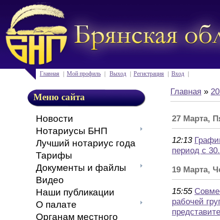
Главная
Мой профиль
Выход
Регистрация
Вход
Главная
»
20
Меню сайта
Новости
27 Марта, 
Нотариусы БНП
12:13
Графи
Лучший нотариус года
период с 30.
Тарифы
Документы и файлы
19 Марта, Ч
Видео
15:55
Совме
Наши публикации
рабочей гру
О палате
представит
Органам местного