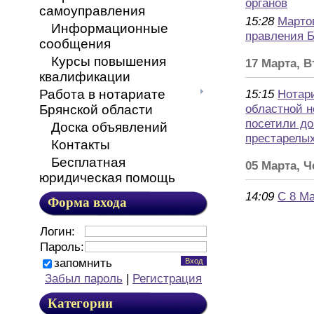
органов
самоуправления
15:28
Марто
Информационные
правления 
сообщения
Курсы повышения
17 Марта, 
квалификации
Работа в нотариате
15:15
Нотар
областной 
Брянской области
посетили до
Доска объявлений
престарелы
Контакты
Бесплатная
05 Марта, Ч
юридическая помощь
14:09
С 8 Ма
Форма входа
Логин:
Пароль:
запомнить
Забыл пароль
|
Регистрация
Категории